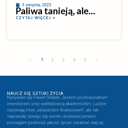
3 sierpnia, 2023
Paliwa tanieją, ale…
CZYTAJ WIĘCEJ »
←
1
2
3
4
5
→
NAUCZ SIĘ SZTUKI ŻYCIA
Nazywam się Paweł Skalski. Jestem profesjonalnym
inwestorem oraz wykładowcą akademickim. Ludzie
nazywają mnie „ekspertem finansowym”, ale tak
naprawdę dzieląc się swoim doświadczeniem
pomagam podnosić jakość życia i zarabiać więcej.