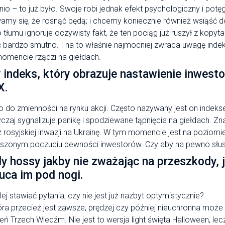
io – to już było. Swoje robi jednak efekt psychologiczny i potęg
amy się, że rosnąć będą; i chcemy koniecznie również wsiąść d
 tłumu ignoruje oczywisty fakt, że ten pociąg już ruszył z kopy
 bardzo smutno. I na to właśnie najmocniej zwraca uwagę indek
momencie rządzi na giełdach.
y indeks, który obrazuje nastawienie inwest
X.
o do zmienności na rynku akcji. Często nazywany jest on indek
aj sygnalizuje panikę i spodziewane tąpnięcia na giełdach. Zna
 rosyjskiej inwazji na Ukrainę. W tym momencie jest na poziomie
szonym poczuciu pewności inwestorów. Czy aby na pewno sł
dy hossy jakby nie zważając na przeszkody, j
uca im pod nogi.
j stawiać pytania, czy nie jest już nazbyt optymistycznie?
ra przecież jest zawsze, prędzej czy później nieuchronna może
ń Trzech Wiedźm. Nie jest to wersja light święta Halloween, lecz