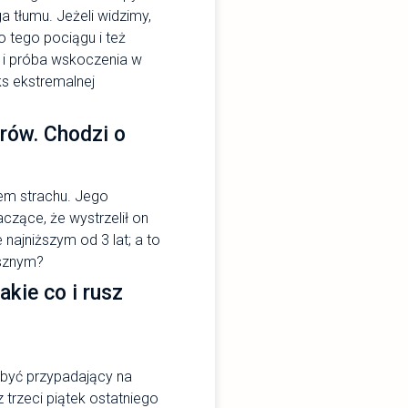
a tłumu. Jeżeli widzimy,
o tego pociągu i też
ta i próba wskoczenia w
s ekstremalnej
orów. Chodzi o
sem strachu. Jego
czące, że wystrzelił on
 najniższym od 3 lat; a to
usznym?
akie co i rusz
 być przypadający na
 trzeci piątek ostatniego