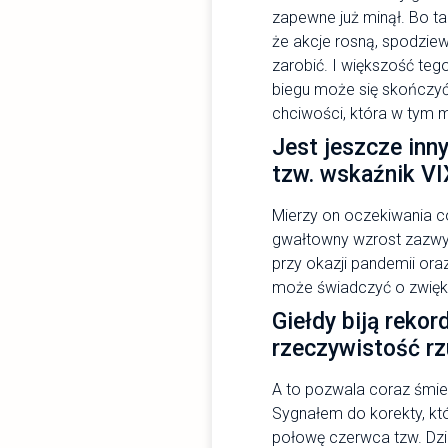
zapewne już minął. Bo tan
że akcje rosną, spodziew
zarobić. I większość tego
biegu może się skończyć
chciwości, która w tym 
Jest jeszcze inn
tzw. wskaźnik VI
Mierzy on oczekiwania c
gwałtowny wzrost zazwycz
przy okazji pandemii oraz
może świadczyć o zwięk
Giełdy biją rekor
rzeczywistość rz
A to pozwala coraz śmiele
Sygnałem do korekty, któ
połowę czerwca tzw. Dzie