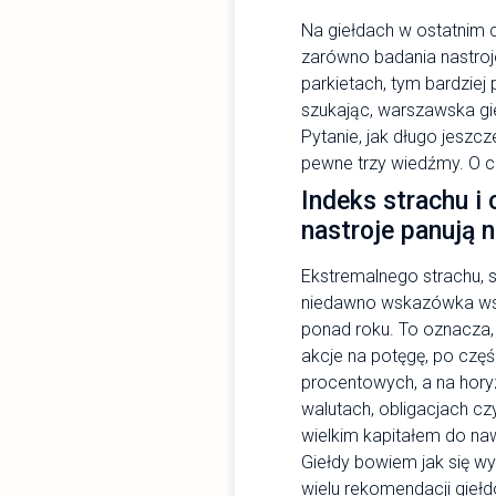
Na giełdach w ostatnim 
zarówno badania nastrojó
parkietach, tym bardziej 
szukając, warszawska gi
Pytanie, jak długo jesz
pewne trzy wiedźmy. O c
Indeks strachu i
nastroje panują n
Ekstremalnego strachu, s
niedawno wskazówka wska
ponad roku. To oznacza, 
akcje na potęgę, po częś
procentowych, a na hory
walutach, obligacjach cz
wielkim kapitałem do nawe
Giełdy bowiem jak się wy
wielu rekomendacji giełd