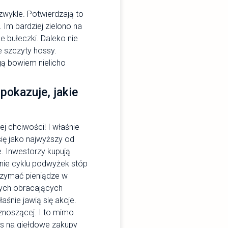
zwykle. Potwierdzają to
 Im bardziej zielono na
że bułeczki. Daleko nie
 szczyty hossy.
gą bowiem nielicho
pokazuje, jakie
j chciwości! I właśnie
ię jako najwyższy od
e. Inwestorzy kupują
enie cyklu podwyżek stóp
trzymać pieniądze w
tych obracających
aśnie jawią się akcje.
znoszącej. I to mimo
as na giełdowe zakupy