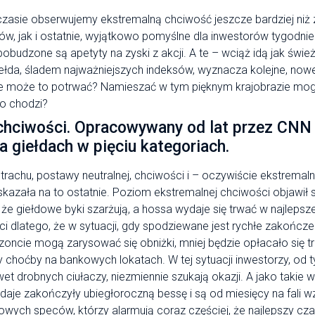
czasie obserwujemy ekstremalną chciwość jeszcze bardziej niż 
w, jak i ostatnie, wyjątkowo pomyślne dla inwestorów tygodnie.
pobudzone są apetyty na zyski z akcji. A te – wciąż idą jak świe
ełda, śladem najważniejszych indeksów, wyznacza kolejne, nowe
cze może to potrwać? Namieszać w tym pięknym krajobrazie mo
o chodzi?
 chciwości. Opracowywany od lat przez CNN 
a giełdach w pięciu kategoriach.
trachu, postawy neutralnej, chciwości i – oczywiście ekstremalne
zała na to ostatnie. Poziom ekstremalnej chciwości objawił s
że giełdowe byki szarżują, a hossa wydaje się trwać w najlepsz
ci dlatego, że w sytuacji, gdy spodziewane jest rychłe zakończ
zoncie mogą zarysować się obniżki, mniej będzie opłacało się 
y choćby na bankowych lokatach. W tej sytuacji inwestorzy, od 
t drobnych ciułaczy, niezmiennie szukają okazji. A jako takie wł
daje zakończyły ubiegłoroczną bessę i są od miesięcy na fali w
owych speców, którzy alarmują coraz częściej, że najlepszy cz