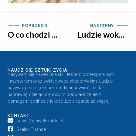
—
—
—
—
POPRZEDNI
NASTĘPNY —
—
—
—
O co chodzi z wiedźmami
Ludzie wokół ciebie
NAUCZ SIĘ SZTUKI ŻYCIA
Nazywam się Paweł Skalski. Jestem profesjonalnym
inwestorem oraz wykładowcą akademickim. Ludzie
nazywają mnie „ekspertem finansowym”, ale tak
naprawdę dzieląc się swoim doświadczeniem
pomagam podnosić jakość życia i zarabiać więcej.
KONTAKT
pawel@pawelskalski.pl
SkalskiFinanse